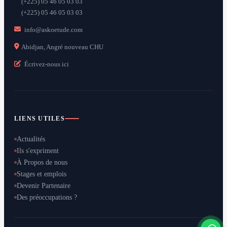
(+225) 05 46 05 03 03
(+225) 05 46 05 03 03
info@askoetude.com
Abidjan, Angré nouveau CHU
Écrivez-nous ici
LIENS UTILES
Actualités
Ils s'expriment
À Propos de nous
Stages et emplois
Devenir Partenaire
Des préoccupations ?