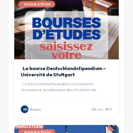
BOURSE D'ÉTUDE
La bourse Deutschlandstipendium –
Université de Stuttgart
La Deutschlandstipendium récompense
l'excellence académique des étudiants de
l'Université de Stuttgart. Elle s'adre…
Kokou
4 min
111
KM
BOURSE D'ÉTUDE