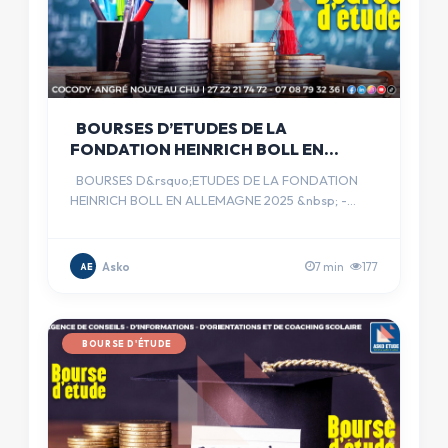
BOURSES D’ETUDES DE LA
FONDATION HEINRICH BOLL EN
ALLEMAGNE 2025
BOURSES D&rsquo;ETUDES DE LA FONDATION
HEINRICH BOLL EN ALLEMAGNE 2025 &nbsp; -
&nbsp;&nbsp;&nbsp;&nbsp;&nbsp;&nbs…
Asko
7 min
177
AE
BOURSE D'ÉTUDE