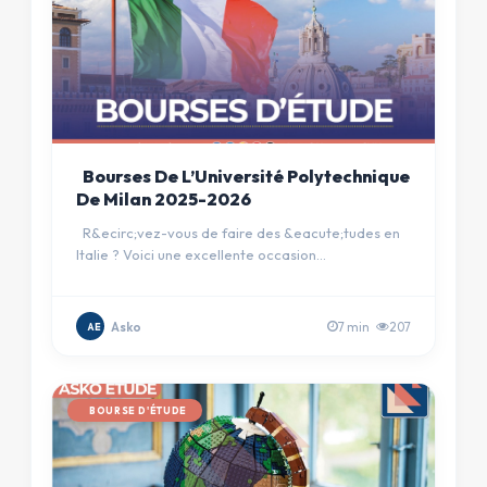
Bourses De L’Université Polytechnique
De Milan 2025-2026
R&ecirc;vez-vous de faire des &eacute;tudes en
Italie ? Voici une excellente occasion
d&rsquo;&eacute;tudier dans …
Asko
7 min
207
AE
BOURSE D'ÉTUDE