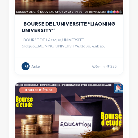
BOURSE DE L’UNIVERSITE “LIAONING
UNIVERSITY“
BOURSE DE L&rsquo;UNIVERSITE
&ldquo;LIAONING UNIVERSITY&ldquo; &nbsp;
FINANCEMENT : Enti&egrave;rement Financ&eac…
Asko
6 min
223
AE
BOURSE D'ÉTUDE