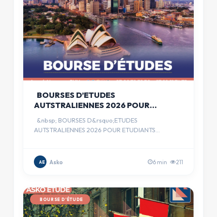
BOURSES D’ETUDES
AUTSTRALIENNES 2026 POUR
ETUDIANTS INTERNATIOANAUX
&nbsp; BOURSES D&rsquo;ETUDES
(ENTIEREMENT FINANCEES)
AUTSTRALIENNES 2026 POUR ETUDIANTS
INTERNATIOANAUX (ENTIEREMENT FINANCEES)
&nbsp; …
Asko
6 min
211
AE
BOURSE D'ÉTUDE