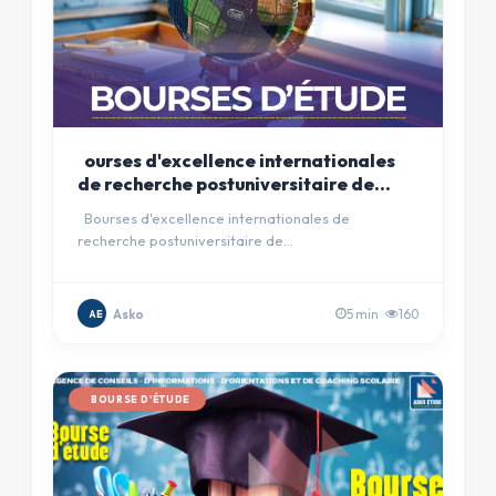
ourses d'excellence internationales
de recherche postuniversitaire de
l'Université de Swansea au Royaume-
Bourses d'excellence internationales de
Uni 2025
recherche postuniversitaire de
l'Universit&eacute;&nbsp;de Swansea au Royau…
Asko
5 min
160
AE
BOURSE D'ÉTUDE