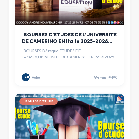
BOURSES D’ETUDES DE L’UNIVERSITE
DE CAMERINO EN Italie 2025-2026
(SANS IELTS)
BOURSES D&rsquo;ETUDES DE
L&rsquo;UNIVERSITE DE CAMERINO EN Italie 2025-
2026 (SANS IELTS) &nbsp; &nbsp; FINANCEM…
Asko
4 min
190
AE
BOURSE D'ÉTUDE