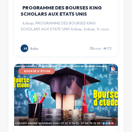
PROGRAMME DES BOURSES KING
SCHOLARS AUX ETATS UNIS
&nbsp; PROGRAMME DES BOURSES KING
SCHOLARS AUX ETATS UNIS &nbsp; &nbsp; Si vous
comptez suivre vos &eacute;tude…
Asko
4 min
173
AE
BOURSE D'ÉTUDE