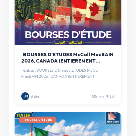
BOURSES D’ETUDES McCall MacBAIN
2026, CANADA (ENTIEREMENT
FINANCEE)
&nbsp; BOURSES D&rsquo;ETUDES McCall
MacBAIN 2026, CANADA (ENTIEREMENT
FINANCEE) &nbsp; -&nbsp;&nbsp;&nbsp;&nbsp…
Asko
5 min
221
AE
BOURSE D'ÉTUDE