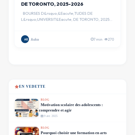
DE TORONTO, 2025-2026
BOURSES D&rsquo;&Eacute;TUDES DE
L&rsquo;UNIVERSIT&Eacute; DE TORONTO, 2025-
2026 &nbsp;Bourses d'&Eacute;tudes de …
Asko
7 min
270
AE
EN VEDETTE
BLOG
Motivation scolaire des adolescents :
comprendre et agir
9 avr. 2025
BLOG
Pourquoi choisir une formation en arts