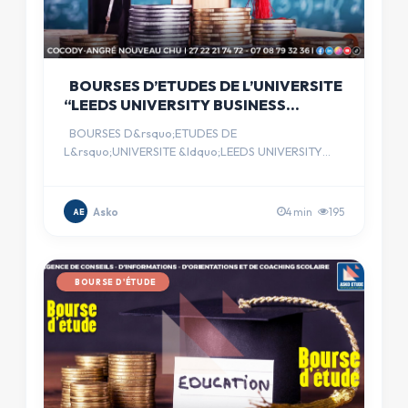
BOURSES D’ETUDES DE L’UNIVERSITE
“LEEDS UNIVERSITY BUSINESS
SCHOOL“
BOURSES D&rsquo;ETUDES DE
L&rsquo;UNIVERSITE &ldquo;LEEDS UNIVERSITY
BUSINESS SCHOOL&ldquo; &nbsp; &nbsp; FINANC…
Asko
4 min
195
AE
BOURSE D'ÉTUDE