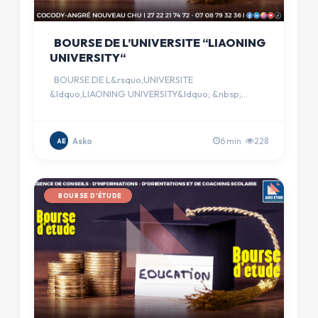
BOURSE DE L’UNIVERSITE “LIAONING
UNIVERSITY“
BOURSE DE L&rsquo;UNIVERSITE
&ldquo;LIAONING UNIVERSITY&ldquo; &nbsp;
FINANCEMENT : Enti&egrave;rement Financ&eac…
Asko
6 min
228
AE
BOURSE D'ÉTUDE