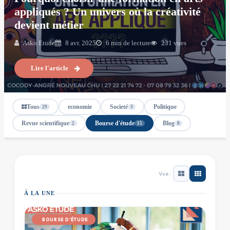
appliqués ? Un univers où la créativité
devient métier
Asko Etude
8 avr. 2025
6 min de lecture
231 vues
Lire l'article
Tous
economie
Societé
Politique
29
3
Revue scientifique
Bourse d'étude
Blog
2
15
8
Vue :
À LA UNE
BOURSE D'ÉTUDE