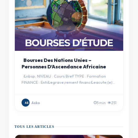
Bourses Des Nations Unies –
Personnes D’Ascendance Africaine
&nbsp; NIVEAU : Cours Bref TYPE : Formation
FINANCE : Enti&egrave;rement financ&eacute;(e)
PAYS D&rsquo;ACCUEIL…
Asko
5 min
251
AE
TOUS LES ARTICLES