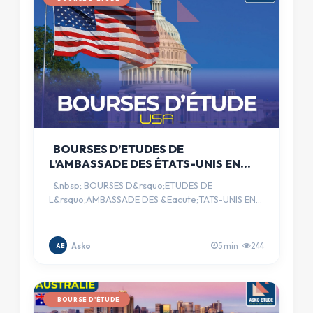
BOURSES D’ETUDES DE
L’AMBASSADE DES ÉTATS-UNIS EN
CÔTE D’IVOIRE
&nbsp; BOURSES D&rsquo;ETUDES DE
L&rsquo;AMBASSADE DES &Eacute;TATS-UNIS EN
C&Ocirc;TE D&rsquo;IVOIRE &nbsp; &nb…
Asko
5 min
244
AE
BOURSE D'ÉTUDE