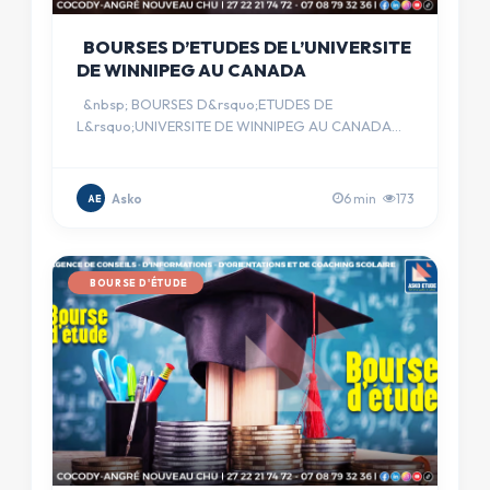
BOURSES D’ETUDES DE L’UNIVERSITE
DE WINNIPEG AU CANADA
&nbsp; BOURSES D&rsquo;ETUDES DE
L&rsquo;UNIVERSITE DE WINNIPEG AU CANADA
&nbsp; &middot;&nbsp;&nbsp;&nbsp;&nbsp…
Asko
6 min
173
AE
BOURSE D'ÉTUDE