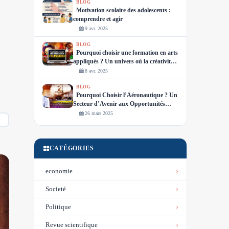
BLOG
Motivation scolaire des adolescents :
comprendre et agir
9 avr. 2025
BLOG
Pourquoi choisir une formation en arts
appliqués ? Un univers où la créativité
devient métier
8 avr. 2025
BLOG
Pourquoi Choisir l’Aéronautique ? Un
Secteur d’Avenir aux Opportunités
Illimitées
26 mars 2025
CATÉGORIES
economie
Societé
Politique
Revue scientifique