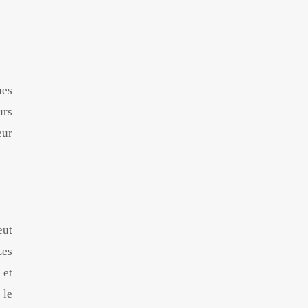
nes
urs
eur
eut
Les
 et
 le