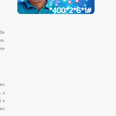
 De
on.
Son
des
, a
i a
des