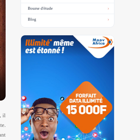
Bourse d'étude
Blog
 il
te.
ant