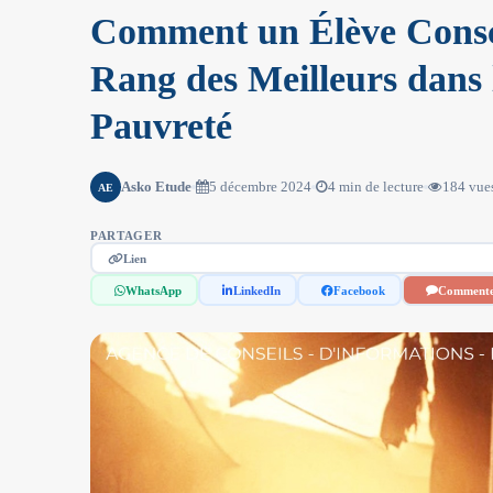
Comment un Élève Consci
Rang des Meilleurs dans 
Pauvreté
Asko Etude
5 décembre 2024
4 min de lecture
184 vue
AE
PARTAGER
Lien
WhatsApp
LinkedIn
Facebook
Comment