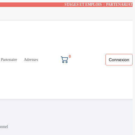
STAGES ET EMPLOIS
|
PARTENARIAT
0
Partenaire
Adresses
Connexion
onnel