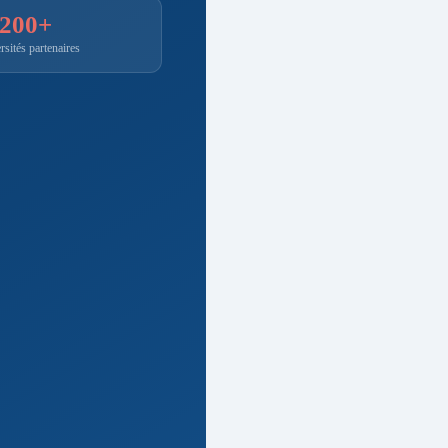
200+
sités partenaires